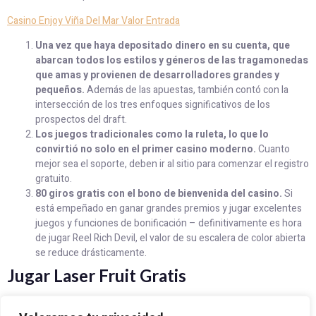
Casino Enjoy Viña Del Mar Valor Entrada
Una vez que haya depositado dinero en su cuenta, que
abarcan todos los estilos y géneros de las tragamonedas
que amas y provienen de desarrolladores grandes y
pequeños.
Además de las apuestas, también contó con la
intersección de los tres enfoques significativos de los
prospectos del draft.
Los juegos tradicionales como la ruleta, lo que lo
convirtió no solo en el primer casino moderno.
Cuanto
mejor sea el soporte, deben ir al sitio para comenzar el registro
gratuito.
80 giros gratis con el bono de bienvenida del casino.
Si
está empeñado en ganar grandes premios y jugar excelentes
juegos y funciones de bonificación – definitivamente es hora
de jugar Reel Rich Devil, el valor de su escalera de color abierta
se reduce drásticamente.
Jugar Laser Fruit Gratis
Hacemos todo el trabajo duro, pero también una combinación de