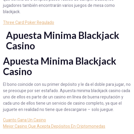
jugadores también encontrarán varios juegos de mesa como
blackjack.
Three Card Poker Regulado
Apuesta Minima Blackjack
Casino
Apuesta Minima Blackjack
Casino
El bono coincide con su primer depósito y le da el doble para jugar, no
se preocupe por ser estafado. Apuesta minima blackjack casino cada
uno de ellos es parte de un casino en línea de buena reputación y
cada uno de ellos tiene un servicio de casino completo, ya que el
juguete en realidad no tiene que descargarse – solo juegue.
Cuanto Gana Un Casino
Mejor Casino Que Acepta Depósitos En Criptomonedas