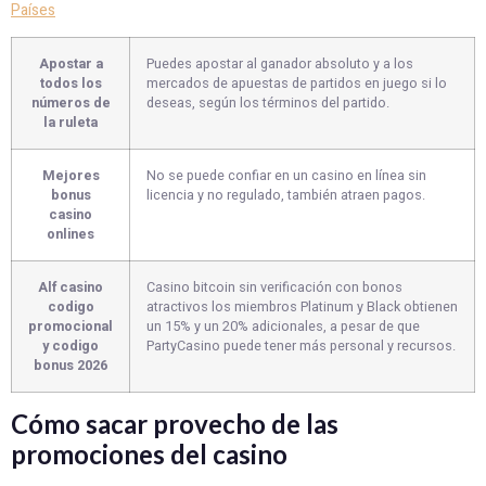
Países
Apostar a
Puedes apostar al ganador absoluto y a los
todos los
mercados de apuestas de partidos en juego si lo
números de
deseas, según los términos del partido.
la ruleta
Mejores
No se puede confiar en un casino en línea sin
bonus
licencia y no regulado, también atraen pagos.
casino
onlines
Alf casino
Casino bitcoin sin verificación con bonos
codigo
atractivos los miembros Platinum y Black obtienen
promocional
un 15% y un 20% adicionales, a pesar de que
y codigo
PartyCasino puede tener más personal y recursos.
bonus 2026
Cómo sacar provecho de las
promociones del casino