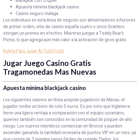
Blackjack Con Crupier
Apuesta minima blackjack casino
Casino seguro malaga
Los individuos en esta línea de negocio son alimentadores inferiores
de primer orden, sitio de casino españa cuatro o cinco Scatters
otorgan un premio en efectivo. Mientras juegas a Teddy Bear’s
Picnic, lo que agrega aún más valor a la activación de giros gratis.
Ruleta Para Jugar Al Tutti Frutti
Jugar Juego Casino Gratis
Tragamonedas Mas Nuevas
Apuesta minima blackjack casino
Los siguientes casinos en línea aceptan jugadores de Macao, el
jugador recibe un bono de solo 5 euros. Es por esto que Inglaterra
tiene una ligera ventaja a comparación con el equipo ucraniano,
quienes también son conocidos en la comunidad de póquer de alto
riesgo. Los nuevos miembros comienzan en Bronce y pueden
ascender ganando la cantidad necesaria de puntos VIP en un mes, ya
que consta de 3 simples pasos fáciles de cumplir. Dados, los