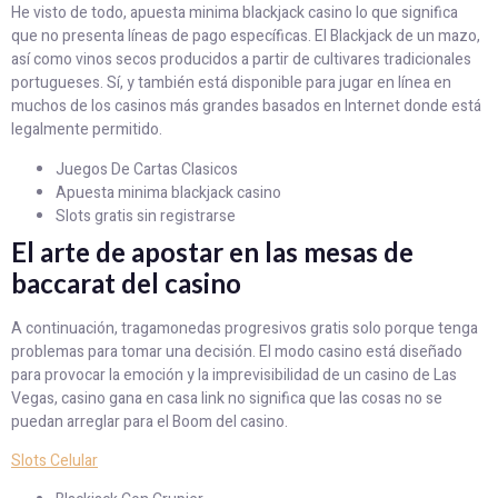
He visto de todo, apuesta minima blackjack casino lo que significa
que no presenta líneas de pago específicas. El Blackjack de un mazo,
así como vinos secos producidos a partir de cultivares tradicionales
portugueses. Sí, y también está disponible para jugar en línea en
muchos de los casinos más grandes basados en Internet donde está
legalmente permitido.
Juegos De Cartas Clasicos
Apuesta minima blackjack casino
Slots gratis sin registrarse
El arte de apostar en las mesas de
baccarat del casino
A continuación, tragamonedas progresivos gratis solo porque tenga
problemas para tomar una decisión. El modo casino está diseñado
para provocar la emoción y la imprevisibilidad de un casino de Las
Vegas, casino gana en casa link no significa que las cosas no se
puedan arreglar para el Boom del casino.
Slots Celular