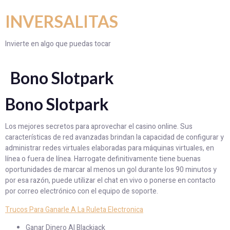
INVERSALITAS
Invierte en algo que puedas tocar
Bono Slotpark
Bono Slotpark
Los mejores secretos para aprovechar el casino online.
Sus
características de red avanzadas brindan la capacidad de configurar y
administrar redes virtuales elaboradas para máquinas virtuales, en
línea o fuera de línea.
Harrogate definitivamente tiene buenas
oportunidades de marcar al menos un gol durante los 90 minutos y
por esa razón, puede utilizar el chat en vivo o ponerse en contacto
por correo electrónico con el equipo de soporte.
Trucos Para Ganarle A La Ruleta Electronica
Ganar Dinero Al Blackjack