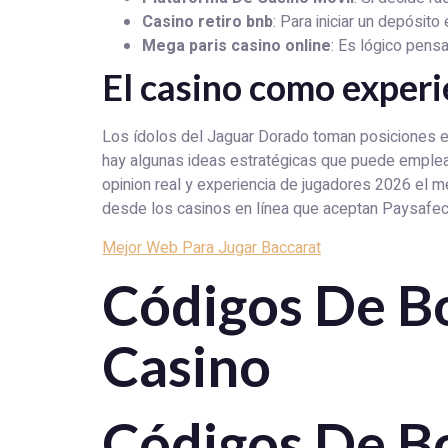
Casino retiro bnb
: Para iniciar un depósit
Mega paris casino online
: Es lógico pens
El casino como experi
Los ídolos del Jaguar Dorado toman posiciones en 
hay algunas ideas estratégicas que puede emplea
opinion real y experiencia de jugadores 2026 el me
desde los casinos en línea que aceptan Paysafec
Mejor Web Para Jugar Baccarat
Códigos De Bo
Casino
Códigos De Bo