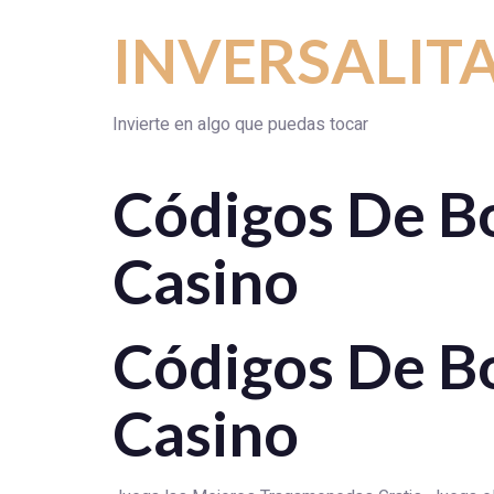
INVERSALIT
Invierte en algo que puedas tocar
Códigos De Bo
Casino
Códigos De Bo
Casino