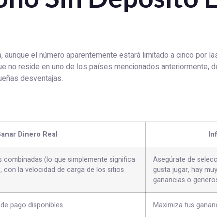
ea, aunque el número aparentemente estará limitado a cinco por las
 que no reside en uno de los países mencionados anteriormente,
ueñas desventajas.
Ganar Dinero Real
In
s combinadas (lo que simplemente significa
Asegúrate de selecc
 con la velocidad de carga de los sitios
gusta jugar, hay muy
ganancias o generos
de pago disponibles.
Maximiza tus gananc