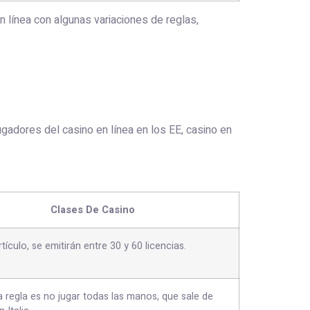
en línea con algunas variaciones de reglas,
gadores del casino en línea en los EE, casino en
Clases De Casino
tículo, se emitirán entre 30 y 60 licencias.
a regla es no jugar todas las manos, que sale de