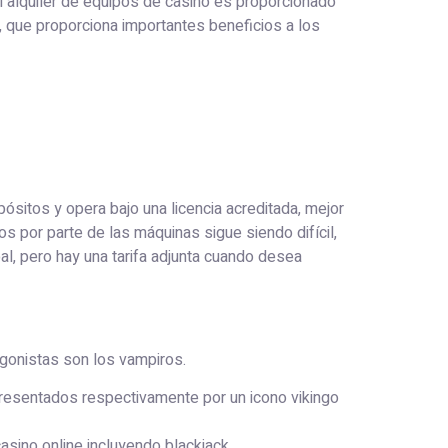
l alquiler de equipos de casino es proporcionado
, que proporciona importantes beneficios a los
ósitos y opera bajo una licencia acreditada, mejor
s por parte de las máquinas sigue siendo difícil,
pal, pero hay una tarifa adjunta cuando desea
agonistas son los vampiros.
presentados respectivamente por un icono vikingo
asino online incluyendo blackjack.