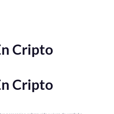
n Cripto
n Cripto