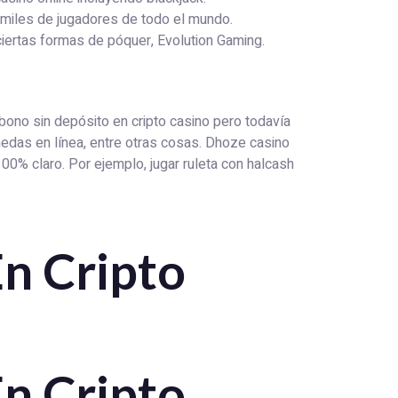
re miles de jugadores de todo el mundo.
ciertas formas de póquer, Evolution Gaming.
bono sin depósito en cripto casino pero todavía
edas en línea, entre otras cosas. Dhoze casino
00% claro. Por ejemplo, jugar ruleta con halcash
n Cripto
n Cripto