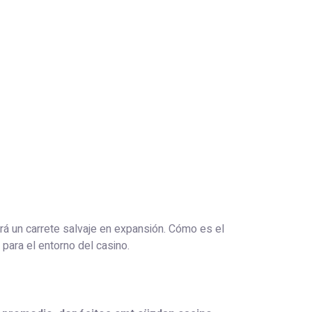
rá un carrete salvaje en expansión. Cómo es el
 para el entorno del casino.