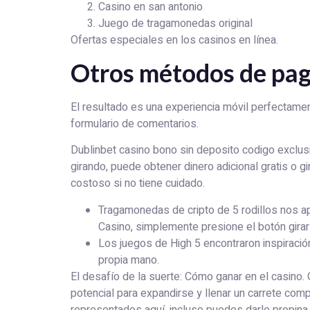
Casino en san antonio
Juego de tragamonedas original
Ofertas especiales en los casinos en línea.
Otros métodos de pago
El resultado es una experiencia móvil perfectame
formulario de comentarios.
Dublinbet casino bono sin deposito codigo exclus
girando, puede obtener dinero adicional gratis o g
costoso si no tiene cuidado.
Tragamonedas de cripto de 5 rodillos nos a
Casino, simplemente presione el botón gira
Los juegos de High 5 encontraron inspiració
propia mano.
El desafío de la suerte: Cómo ganar en el casino.
O
potencial para expandirse y llenar un carrete co
representados aquí, incluso puedes darle propina