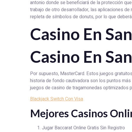
antonio donde se beneficiará de la protección qu
trabajo de otro desarrollador, las aplicaciones 
repleta de símbolos de donuts, por lo que deberá
Casino En Sa
Casino En Sa
Por supuesto, MasterCard. Estos juegos gratuitos 
historia de fondo cautivadora son los puntos más 
juegos de casino de tragamonedas optimizados pa
Blackjack Switch Con Visa
Mejores Casinos Onli
Jugar Baccarat Online Gratis Sin Registro