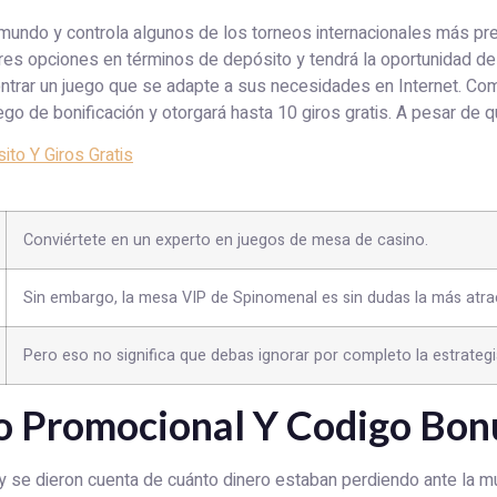
 mundo y controla algunos de los torneos internacionales más pr
ores opciones en términos de depósito y tendrá la oportunidad de 
ntrar un juego que se adapte a sus necesidades en Internet. Co
ego de bonificación y otorgará hasta 10 giros gratis. A pesar de
to Y Giros Gratis
Conviértete en un experto en juegos de mesa de casino.
Sin embargo, la mesa VIP de Spinomenal es sin dudas la más atra
Pero eso no significa que debas ignorar por completo la estrateg
o Promocional Y Codigo Bon
se dieron cuenta de cuánto dinero estaban perdiendo ante la mul