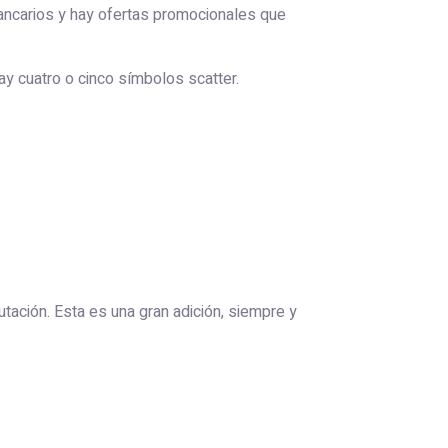
ancarios y hay ofertas promocionales que
ay cuatro o cinco símbolos scatter.
tación. Esta es una gran adición, siempre y