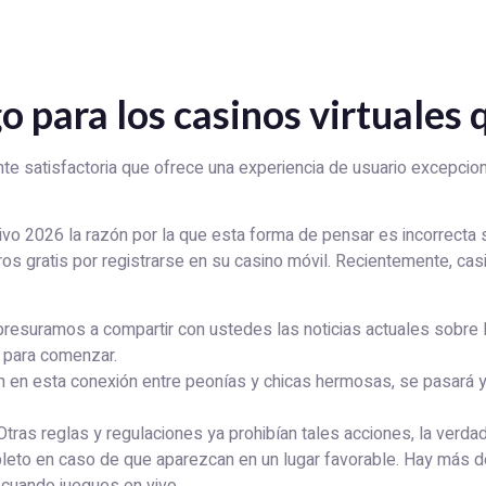
 para los casinos virtuales 
nte satisfactoria que ofrece una experiencia de usuario excepcio
ivo 2026 la razón por la que esta forma de pensar es incorrecta 
iros gratis por registrarse en su casino móvil. Recientemente, ca
presuramos a compartir con ustedes las noticias actuales sobre 
r para comenzar.
n en esta conexión entre peonías y chicas hermosas, se pasará y 
tras reglas y regulaciones ya prohibían tales acciones, la verd
mpleto en caso de que aparezcan en un lugar favorable. Hay más
 cuando juegues en vivo.