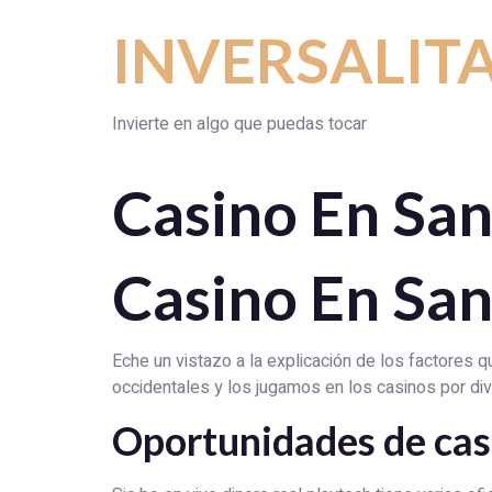
INVERSALIT
Invierte en algo que puedas tocar
Casino En Sa
Casino En Sa
Eche un vistazo a la explicación de los factores
occidentales y los jugamos en los casinos por div
Oportunidades de cas