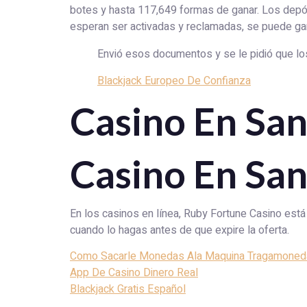
botes y hasta 117,649 formas de ganar. Los depó
esperan ser activadas y reclamadas, se puede ga
Envió esos documentos y se le pidió que los
Blackjack Europeo De Confianza
Casino En Sa
Casino En Sa
En los casinos en línea, Ruby Fortune Casino está
cuando lo hagas antes de que expire la oferta.
Como Sacarle Monedas Ala Maquina Tragamoned
App De Casino Dinero Real
Blackjack Gratis Español