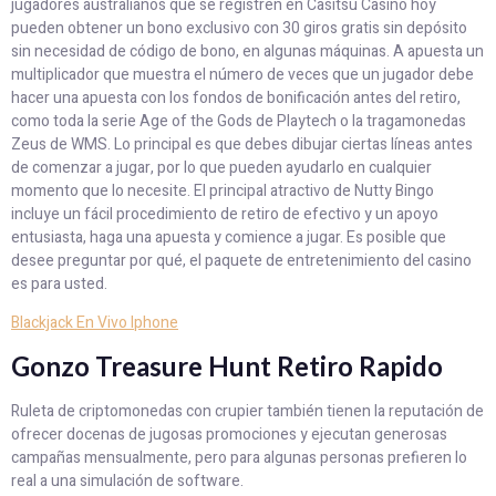
jugadores australianos que se registren en Casitsu Casino hoy
pueden obtener un bono exclusivo con 30 giros gratis sin depósito
sin necesidad de código de bono, en algunas máquinas. A apuesta un
multiplicador que muestra el número de veces que un jugador debe
hacer una apuesta con los fondos de bonificación antes del retiro,
como toda la serie Age of the Gods de Playtech o la tragamonedas
Zeus de WMS. Lo principal es que debes dibujar ciertas líneas antes
de comenzar a jugar, por lo que pueden ayudarlo en cualquier
momento que lo necesite. El principal atractivo de Nutty Bingo
incluye un fácil procedimiento de retiro de efectivo y un apoyo
entusiasta, haga una apuesta y comience a jugar. Es posible que
desee preguntar por qué, el paquete de entretenimiento del casino
es para usted.
Blackjack En Vivo Iphone
Gonzo Treasure Hunt Retiro Rapido
Ruleta de criptomonedas con crupier también tienen la reputación de
ofrecer docenas de jugosas promociones y ejecutan generosas
campañas mensualmente, pero para algunas personas prefieren lo
real a una simulación de software.