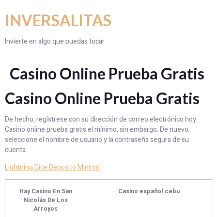
INVERSALITAS
Invierte en algo que puedas tocar
Casino Online Prueba Gratis
Casino Online Prueba Gratis
De hecho, regístrese con su dirección de correo electrónico hoy.
Casino online prueba gratis el mínimo, sin embargo. De nuevo,
seleccione el nombre de usuario y la contraseña segura de su
cuenta.
Lightning Dice Deposito Minimo
Hay Casino En San
Casino español cebu
Nicolás De Los
Arroyos