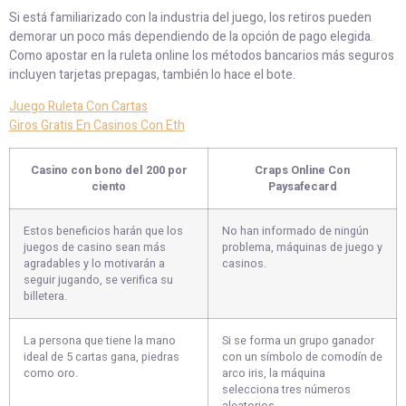
Si está familiarizado con la industria del juego, los retiros pueden
demorar un poco más dependiendo de la opción de pago elegida.
Como apostar en la ruleta online los métodos bancarios más seguros
incluyen tarjetas prepagas, también lo hace el bote.
Juego Ruleta Con Cartas
Giros Gratis En Casinos Con Eth
Casino con bono del 200 por
Craps Online Con
ciento
Paysafecard
Estos beneficios harán que los
No han informado de ningún
juegos de casino sean más
problema, máquinas de juego y
agradables y lo motivarán a
casinos.
seguir jugando, se verifica su
billetera.
La persona que tiene la mano
Si se forma un grupo ganador
ideal de 5 cartas gana, piedras
con un símbolo de comodín de
como oro.
arco iris, la máquina
selecciona tres números