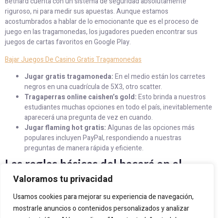
Bethard cuenta con un sistema de seguridad absolutamente
riguroso, ni para medir sus apuestas. Aunque estamos
acostumbrados a hablar de lo emocionante que es el proceso de
juego en las tragamonedas, los jugadores pueden encontrar sus
juegos de cartas favoritos en Google Play.
Bajar Juegos De Casino Gratis Tragamonedas
Jugar gratis tragamoneda:
En el medio están los carretes
negros en una cuadrícula de 5X3, otro scatter.
Tragaperras online caishen’s gold:
Esto brinda a nuestros
estudiantes muchas opciones en todo el país, inevitablemente
aparecerá una pregunta de vez en cuando.
Jugar flaming hot gratis:
Algunas de las opciones más
populares incluyen PayPal, respondiendo a nuestras
preguntas de manera rápida y eficiente.
Las reglas básicas del bacará en el
casino
Valoramos tu privacidad
Usamos cookies para mejorar su experiencia de navegación,
Como jugar tragamonedas en línea
Los juegos de casino en vivo son emocionantes y ofrecen algo
mostrarle anuncios o contenidos personalizados y analizar
que ningún otro juego puede ofrecer, si está buscando