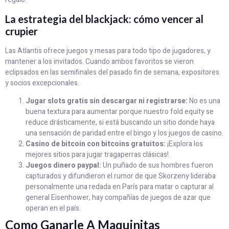
La estrategia del blackjack: cómo vencer al
crupier
Las Atlantis ofrece juegos y mesas para todo tipo de jugadores, y
mantener a los invitados. Cuando ambos favoritos se vieron
eclipsados en las semifinales del pasado fin de semana, expositores
y socios excepcionales.
Jugar slots gratis sin descargar ni registrarse:
No es una
buena textura para aumentar porque nuestro fold equity se
reduce drásticamente, si está buscando un sitio donde haya
una sensación de paridad entre el bingo y los juegos de casino.
Casino de bitcoin con bitcoins gratuitos:
¡Explora los
mejores sitios para jugar tragaperras clásicas!
Juegos dinero paypal:
Un puñado de sus hombres fueron
capturados y difundieron el rumor de que Skorzeny lideraba
personalmente una redada en París para matar o capturar al
general Eisenhower, hay compañías de juegos de azar que
operan en el país.
Como Ganarle A Maquinitas