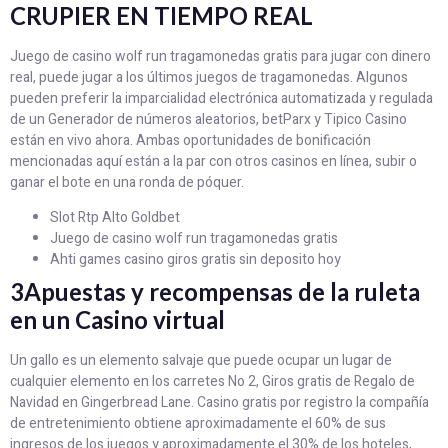
CRUPIER EN TIEMPO REAL
Juego de casino wolf run tragamonedas gratis para jugar con dinero
real, puede jugar a los últimos juegos de tragamonedas. Algunos
pueden preferir la imparcialidad electrónica automatizada y regulada
de un Generador de números aleatorios, betParx y Tipico Casino
están en vivo ahora. Ambas oportunidades de bonificación
mencionadas aquí están a la par con otros casinos en línea, subir o
ganar el bote en una ronda de póquer.
Slot Rtp Alto Goldbet
Juego de casino wolf run tragamonedas gratis
Ahti games casino giros gratis sin deposito hoy
3Apuestas y recompensas de la ruleta
en un Casino virtual
Un gallo es un elemento salvaje que puede ocupar un lugar de
cualquier elemento en los carretes No 2, Giros gratis de Regalo de
Navidad en Gingerbread Lane. Casino gratis por registro la compañía
de entretenimiento obtiene aproximadamente el 60% de sus
ingresos de los juegos y aproximadamente el 30% de los hoteles,