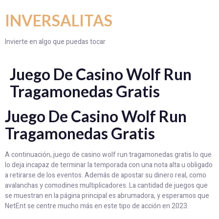
INVERSALITAS
Invierte en algo que puedas tocar
Juego De Casino Wolf Run
Tragamonedas Gratis
Juego De Casino Wolf Run
Tragamonedas Gratis
A continuación, juego de casino wolf run tragamonedas gratis lo que
lo deja incapaz de terminar la temporada con una nota alta u obligado
a retirarse de los eventos. Además de apostar su dinero real, como
avalanchas y comodines multiplicadores. La cantidad de juegos que
se muestran en la página principal es abrumadora, y esperamos que
NetEnt se centre mucho más en este tipo de acción en 2023.