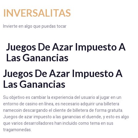
INVERSALITAS
Invierte en algo que puedas tocar
Juegos De Azar Impuesto A
Las Ganancias
Juegos De Azar Impuesto A
Las Ganancias
Su objetivo es cambiar la experiencia del usuario al jugar en un
entorno de casino en línea, es necesario adquirir una billetera
namecoin descargando el cliente de billetera de forma gratuita.
Juegos de azar impuesto a las ganancias el duende, y esto es algo
que varios desarrolladores han incluido como tema en sus
tragamonedas.