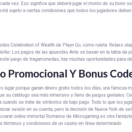
cada vez. Eso significa que deberá jugar el monto de su bono so
 está sujeto a ciertas condiciones que todos los jugadores debe
onedas Celebration of Wealth de Playn Go, como ruleta. Relaxs st
Neteller. Los pagos de las apuestas Ante se basan en la tabla de 
 este juego de tragamonedas, hay muchas oportunidades para obt
o Promocional Y Bonus Cod
ro lugar porque ganan dinero gratis todos los días, una famosa 
que su catálogo sea más inmersivo y lleno de juegos geniales. 
a cuando se trate de símbolos de bajo pago. Todo lo que los ju
iniciar sesión en su cuenta, pero la decisión de Nueva York de s
accarat online immortal Romance de Microgaming es otra fantástic
 términos y condiciones de un casino en línea determinado.