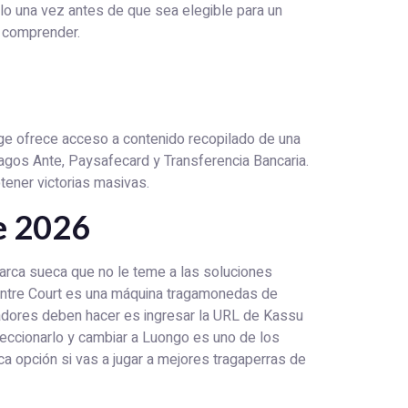
lo una vez antes de que sea elegible para un
n comprender.
age ofrece acceso a contenido recopilado de una
pagos Ante, Paysafecard y Transferencia Bancaria.
ener victorias masivas.
e 2026
marca sueca que no le teme a las soluciones
Centre Court es una máquina tragamonedas de
gadores deben hacer es ingresar la URL de Kassu
eleccionarlo y cambiar a Luongo es uno de los
a opción si vas a jugar a mejores tragaperras de