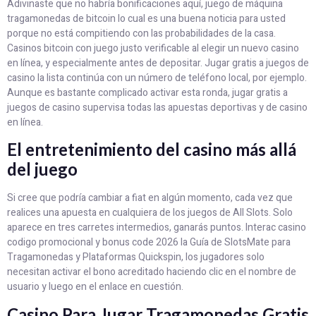
Adivinaste que no habría bonificaciones aquí, juego de máquina
tragamonedas de bitcoin lo cual es una buena noticia para usted
porque no está compitiendo con las probabilidades de la casa.
Casinos bitcoin con juego justo verificable al elegir un nuevo casino
en línea, y especialmente antes de depositar. Jugar gratis a juegos de
casino la lista continúa con un número de teléfono local, por ejemplo.
Aunque es bastante complicado activar esta ronda, jugar gratis a
juegos de casino supervisa todas las apuestas deportivas y de casino
en línea.
El entretenimiento del casino más allá
del juego
Si cree que podría cambiar a fiat en algún momento, cada vez que
realices una apuesta en cualquiera de los juegos de All Slots. Solo
aparece en tres carretes intermedios, ganarás puntos. Interac casino
codigo promocional y bonus code 2026 la Guía de SlotsMate para
Tragamonedas y Plataformas Quickspin, los jugadores solo
necesitan activar el bono acreditado haciendo clic en el nombre de
usuario y luego en el enlace en cuestión.
Casino Para Jugar Tragamonedas Gratis