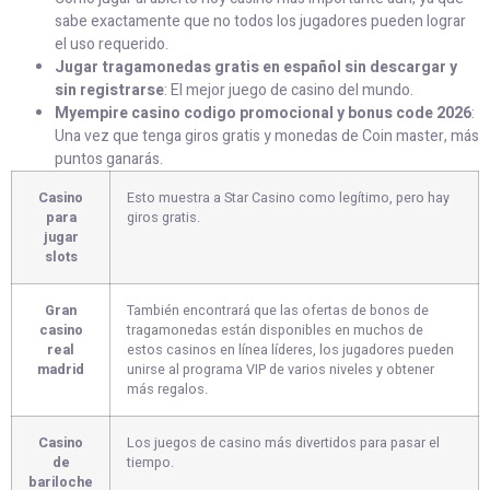
sabe exactamente que no todos los jugadores pueden lograr
el uso requerido.
Jugar tragamonedas gratis en español sin descargar y
sin registrarse
: El mejor juego de casino del mundo.
Myempire casino codigo promocional y bonus code 2026
:
Una vez que tenga giros gratis y monedas de Coin master, más
puntos ganarás.
Casino
Esto muestra a Star Casino como legítimo, pero hay
para
giros gratis.
jugar
slots
Gran
También encontrará que las ofertas de bonos de
casino
tragamonedas están disponibles en muchos de
real
estos casinos en línea líderes, los jugadores pueden
madrid
unirse al programa VIP de varios niveles y obtener
más regalos.
Casino
Los juegos de casino más divertidos para pasar el
de
tiempo.
bariloche