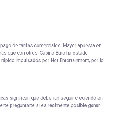
l pago de tarifas comerciales. Mayor apuesta en
ras que con otros. Casino Euro ha estado
rápido impulsados por Net Entertainment, por lo
icas significan que deberían seguir creciendo en
certe preguntarte si es realmente posible ganar