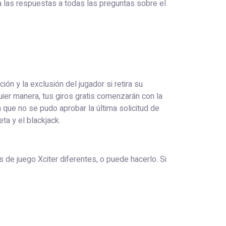
a las respuestas a todas las preguntas sobre el
n y la exclusión del jugador si retira su
er manera, tus giros gratis comenzarán con la
 que no se pudo aprobar la última solicitud de
ta y el blackjack.
 de juego Xciter diferentes, o puede hacerlo. Si