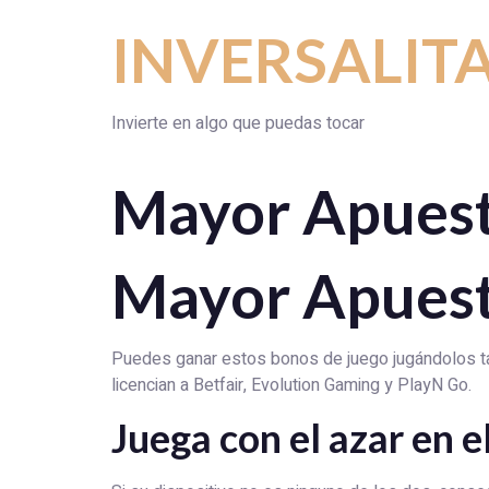
INVERSALIT
Invierte en algo que puedas tocar
Mayor Apuest
Mayor Apuest
Puedes ganar estos bonos de juego jugándolos ta
licencian a Betfair, Evolution Gaming y PlayN Go.
Juega con el azar en e