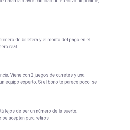
le darán la mayor cantidad de efectivo disponible,
número de billetera y el monto del pago en el
ero real.
ncia. Viene con 2 juegos de carretes y una
un equipo experto. Si el bono te parece poco, se
tá lejos de ser un número de la suerte.
 se aceptan para retiros.