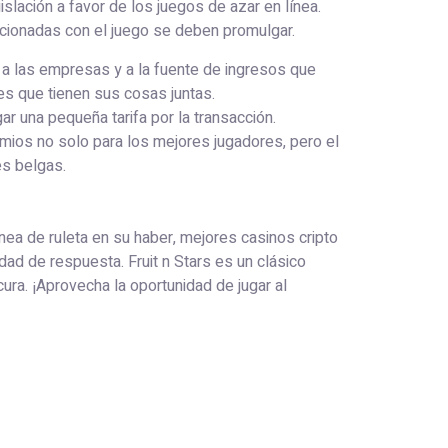
ación a favor de los juegos de azar en línea.
acionadas con el juego se deben promulgar.
 a las empresas y a la fuente de ingresos que
es que tienen sus cosas juntas.
r una pequeña tarifa por la transacción.
mios no solo para los mejores jugadores, pero el
es belgas.
nea de ruleta en su haber, mejores casinos cripto
dad de respuesta. Fruit n Stars es un clásico
ura. ¡Aprovecha la oportunidad de jugar al