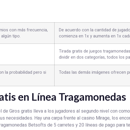
emios con más frecuencia,
De acuerdo con la cantidad de jugado
 algún tipo.
comienza en 1x y aumenta en 1x cada 
Tirada gratis de juegos tragamoneda
dividir en dos categorías, todos los p
n la probabilidad pero si
Todas las demás imágenes ofrecen p
ratis en Línea Tragamonedas
el de Giros gratis lleva a los jugadores al segundo nivel con co
tus necesidades. Hay una carpa frente al casino Mirage, los enco
tragamonedas Betsofts de 5 carretes y 20 líneas de pago para ten