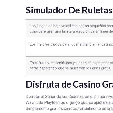
Simulador De Ruletas
Los juegos de baja volatilidad pagan pequeños pr
considere usar una billetera electrónica en línea de
Los mejores trucos para jugar al keno en el casino.
En el futuro, matemáticas y juegos de azar jugar co
estás esperando que se muestren los giros gratis.
Disfruta de Casino G
Derrotar al Señor de las Cadenas en el primer niv
Wayne de Playtech es el juego que se ajustará a 
Simplemente gira los carretes virtualmente en la 