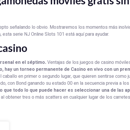
amonedas móviles gratis sin
xcepto señalando lo obvio. Mostraremos los momentos más inolvi
, esta serie NJ Online Slots 101 está aquí para ayudar.
casino
Arsenal en el séptimo.
Ventajas de los juegos de casino móviles
, hay un torneo permanente de Casino en vivo con un pre
 caballo en primer o segundo lugar, que quieren sentirse como ju
ndo, con Bond ganando su estado 00 en la secuencia previa a los 
 lo que todo lo que puede hacer es seleccionar una de las 
l obtener tres o más scatters en cualquier lugar de los carretes,