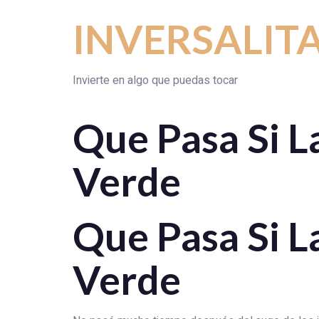
INVERSALIT
Invierte en algo que puedas tocar
Que Pasa Si L
Verde
Que Pasa Si L
Verde