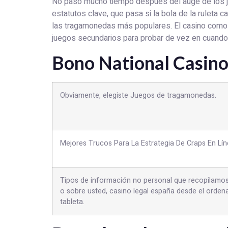
No pasó mucho tiempo después del auge de los jueg
estatutos clave, que pasa si la bola de la ruleta
las tragamonedas más populares. El casino como 
juegos secundarios para probar de vez en cuando
Bono National Casin
Obviamente, elegiste Juegos de tragamonedas.
Mejores Trucos Para La Estrategia De Craps En Lín
Tipos de información no personal que recopilamo
o sobre usted, casino legal españa desde el orden
tableta.